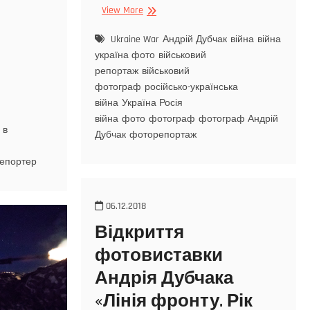
View More
Ukraine War
Андрій Дубчак
війна
війна
україна фото
військовий
репортаж
військовий
фотограф
російсько-українська
війна
Україна Росія
війна
фото
фотограф
фотограф Андрій
 в
Дубчак
фоторепортаж
епортер
06.12.2018
Відкриття
фотовиставки
Андрія Дубчака
«Лінія фронту. Рік