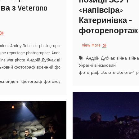
позиції ЗСУ і
а з Veterano
«напівсіра»
Катеринівка –
фоторепортаж
View More
ndent Andriy Dubchak
photographer Andriy
aine reportage photographer Andriy
Андрій Дубчак
війна
війна
aine war photo
Андрій Дубчак
війна
війна в
Україні
військовий
ськовий фотограф
воєнний фотограф
фотограф
Золоте
Золоте-4
р
еспондент
фотограф
фотокореспондент