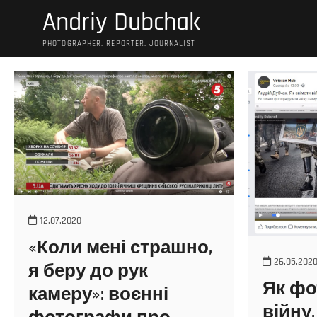
S
Andriy Dubchak
k
i
PHOTOGRAPHER. REPORTER. JOURNALIST
p
t
o
c
o
n
t
e
n
t
12.07.2020
«Коли мені страшно,
26.05.202
я беру до рук
Як фо
камеру»: воєнні
війну.