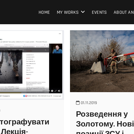
HOME
MY WORKS
EVENTS
ABOUT AN
01.11.2019
0
Розведення у
тографувати
Золотому. Нові
 Лекція-