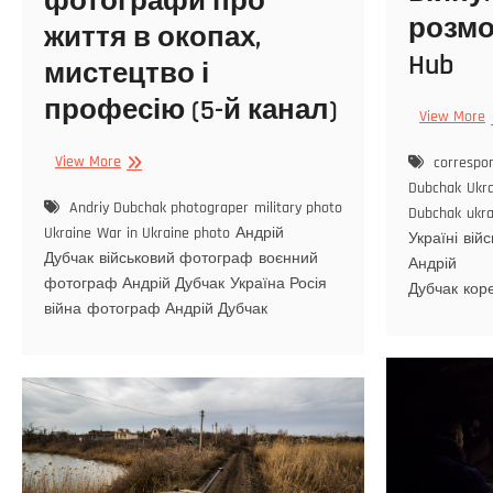
фотографи про
розмов
життя в окопах,
Hub
мистецтво і
професію (5-й канал)
View More
View More
correspo
Dubchak
Ukr
Andriy Dubchak photograper
military photo
Dubchak
ukr
Ukraine
War in Ukraine photo
Андрій
Україні
вій
Дубчак
військовий фотограф
воєнний
Андрій
фотограф Андрій Дубчак
Україна Росія
Дубчак
кор
війна
фотограф Андрій Дубчак