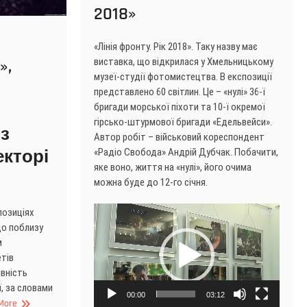
2018»
«Лінія фронту. Рік 2018». Таку назву має
виставка, що відкрилася у Хмельницькому
»,
музеї-студії фотомистецтва. В експозиції
представлено 60 світлин. Це – «нулі» 36-ї
бригади морської піхоти та 10-ї окремої
гірсько-штурмової бригади «Едельвейси».
з
Автор робіт – військовий кореспондент
«Радіо Свобода» Андрій Дубчак. Побачити,
екторі
яке воно, життя на «нулі», його очима
можна буде до 12-го січня.
Video
позиціях
Player
що поблизу
м
етів
ивність
ї, за словами
00:00
03:12
More