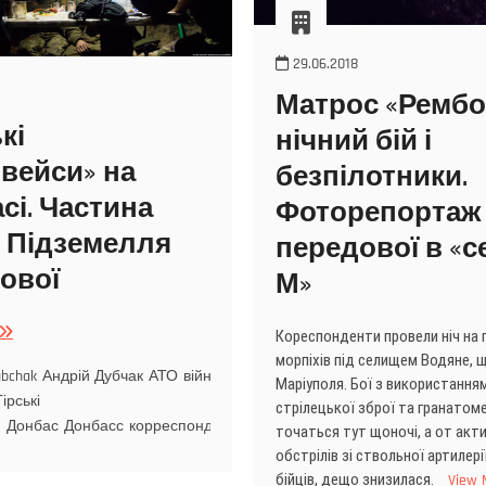
29.06.2018
Матрос «Рембо
кі
нічний бій і
вейси» на
безпілотники.
сі. Частина
Фоторепортаж 
: Підземелля
передової в «с
ової
М»
Кореспонденти провели ніч на 
морпіхів під селищем Водяне, 
ubchak
Андрій Дубчак
АТО
війна
військовий
Маріуполя. Бої з використання
Гірські
стрілецької зброї та гранатом
и
Донбас
Донбасс
корреспондент
фотограф
точаться тут щоночі, а от акт
обстрілів зі ствольної артилері
бійців, дещо знизилася.
View 