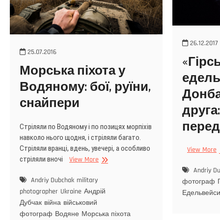
26.12.2017
25.07.2016
«Гірсь
Морська піхота у
едель
Водяному: бої, руїни,
Донба
снайпери
друга
перед
Стріляли по Водяному і по позицях морпіхів
навколо нього щодня, і стріляли багато.
Стріляли вранці, вдень, увечері, а особливо
View More
стріляли вночі
View More
Andriy D
Andriy Dubchak
military
фотограф
photographer
Ukraine
Андрій
Едельвейс
Дубчак
війна
військовий
фотограф
Водяне
Морська піхота