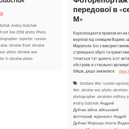
 Dubchak
Фоторепортаж 
передової в «с
М»
ubchak
Andriy Dubchak
Front line 2018
photo
Photo
Кореспонденти провели ніч на 
otographer
reporter
russian
морпіхів під селищем Водяне, 
raine
Ukraine front
Ukraine
Маріуполя. Бої з використання
стрілецької зброї та гранатом
 war photo
Ukraine war
точаться тут щоночі, а от акт
ar in Ukraine photo
обстрілів зі ствольної артилері
бійців, дещо знизилася.
View 
Donbass War
russian agressi
War
ukraine war photo
ukrainian 
photographer
ukrainian military 
Andriy Dubchak
Андрей
Дубчак
війна
військовий
фотограф
журналіст Андрій
Дубчак
Морська піхота Водя