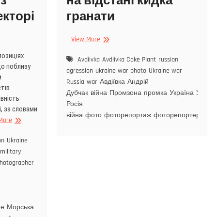
з
на відстані кидка
екторі
гранати
View More
позиціях
Avdiivka
Avdiivka Coke Plant
russian
що поблизу
agression
ukraine war photo
Ukraine war
м
Russia
war
Авдіївка
Андрій
етів
Дубчак
війна
Промзона
промка
Україна
Україн
ивність
Росія
ї, за словами
війна
фото
фоторепортаж
фоторепортер
More
on
Ukraine
military
photographer
не
Морська