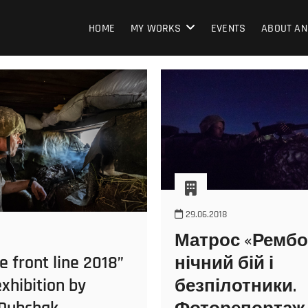
HOME
MY WORKS
EVENTS
ABOUT AN
29.06.2018
Матрос «Рембо
e front line 2018”
нічний бій і
xhibition by
безпілотники.