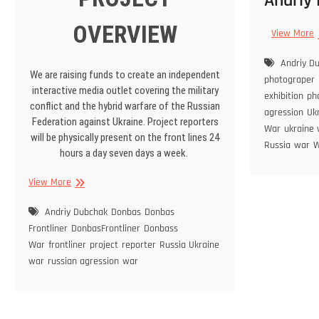
Andriy
OVERVIEW
View More
Andriy D
We are raising funds to create an independent
photograper
interactive media outlet covering the military
exhibition
ph
conflict and the hybrid warfare of the Russian
agression
Uk
Federation against Ukraine. Project reporters
War
ukraine
will be physically present on the front lines 24
Russia
war
W
hours a day seven days a week.
View More
Andriy Dubchak
Donbas
Donbas
Frontliner
DonbasFrontliner
Donbass
War
frontliner
project
reporter
Russia Ukraine
war
russian agression
war