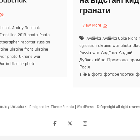
 Dubchak
на відстані кид
гранати
View More
ubchak
Andriy Dubchak
Front line 2018
photo
Photo
Avdiivka
Avdiivka Coke Plant
otographer
reporter
russian
agression
ukraine war photo
Ukr
raine
Ukraine front
Ukraine
Russia
war
Авдіївка
Андрій
 war photo
Ukraine war
Дубчак
війна
Промзона
пром
ar in Ukraine photo
Росія
війна
фото
фоторепортаж
ф
ndriy Dubchak
| Designed by:
Theme Freesia
|
WordPress
| © Copyright All right reserv
F
T
I
a
w
n