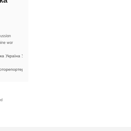
ка
russian
aine war
ка
Україна
Україна
оторепортер
ed