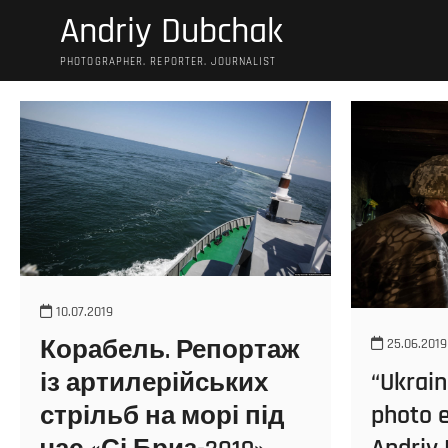
S
Andriy Dubchak
k
i
PHOTOGRAPHER. REPORTER. JOURNALIST
p
t
o
c
o
n
t
e
n
t
10.07.2019
Корабель. Репортаж
25.06.2019
“Ukrain
із артилерійських
photo e
стрільб на морі під