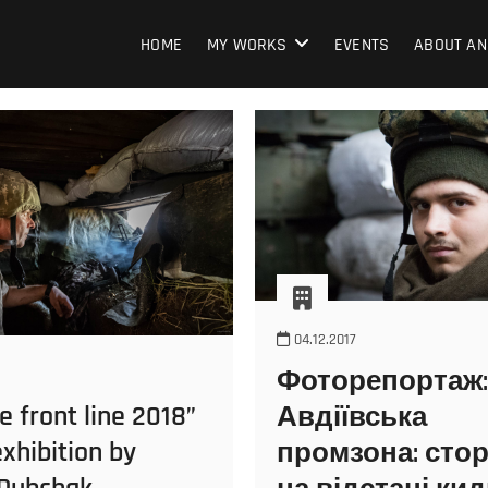
HOME
MY WORKS
EVENTS
ABOUT AN
04.12.2017
Фоторепортаж:
e front line 2018”
Авдіївська
xhibition by
промзона: сто