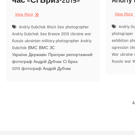
Andriy
час «Сі Бриз-2019»
View More
View More
Andriy D
Andriy Dubchak
Black Sea
photographer
photograper
Andriy Dubchak
Sea Breeze 2019
Ukraine war
exhibition
ph
Russia
ukrainian military photographer Andriy
agression
Uk
Dubchak
ВМС
ВМС ЗС
War
ukraine
України
Державін
Прилуки
репортажний
Russia
war
W
фотограф Андрій Дубчак
Сі Бриз
2019
фотограф Андрій Дубчак
A