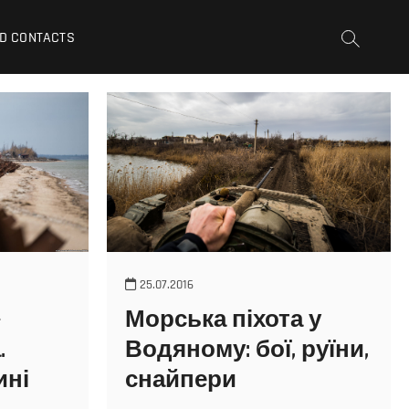
D CONTACTS
25.07.2016
–
Морська піхота у
.
Водяному: бої, руїни,
ині
снайпери