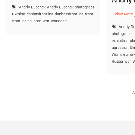
Andriy
Andriy Dubchak
Andriy Dubchak photograper
Children of War in
Ukraine
donbasfrontline
donbassfrontline
frontline
photographer
Ukra
View More
frontline children
war
wounded
Andriy D
photograper
exhibition
ph
agression
Uk
War
ukraine
Russia
war
W
A