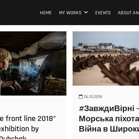
HOME
MY WORKS
EVENTS
ABOUT AN
26.10.2018
#ЗавждиВірні 
e front line 2018”
Морська піхота
xhibition by
Війна в Широк