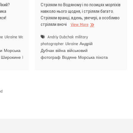
 Який?
Стріляли по Водяному і по позицях морпіхів
ника
навколо нього щодня, і стріляли багато.
ися!
Стріляли вранці, вдень, увечері, а особливо
стріляли вночі
View More
ne
Ukraine War
азов
Andriy Dubchak
military
photographer
Ukraine
Андрій
хи
Морська
Дубчак
війна
військовий
Широкине
Широкино
фотограф
Водяне
Морська піхота
ed