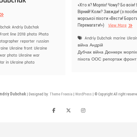
 Dubchak
«Хто я? Морпіх! Чому? Бо воїн!
Вірний! Коли? Завжди! (з посіб
ine
ukraine
морської піхоти «Вести! Борот
Перемагати!»)
View More
ubchak
Andriy Dubchak
Front line 2018
photo
Photo
Andriy Dubchak
marine
Ukrai
otographer
reporter
russian
війна
Андрій
raine
Ukraine front
Ukraine
Дубчак
війна
Дюнкерк
морпі
 war photo
Ukraine war
піхота
ООС
репортаж
фронт
ar in Ukraine photo
ndriy Dubchak
| Designed by:
Theme Freesia
|
WordPress
| © Copyright All right reserv
F
T
I
a
w
n
c
i
s