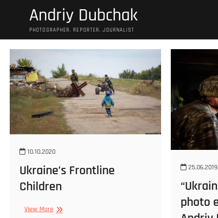
S
Andriy Dubchak
k
i
PHOTOGRAPHER. REPORTER. JOURNALIST
p
t
o
c
o
n
t
e
n
t
10.10.2020
Ukraine’s Frontline
25.06.2019
“Ukrain
Children
photo e
View More