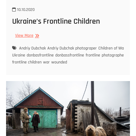
10.10.2020
Ukraine’s Frontline Children
View More
Andriy Dubchak
Andriy Dubchak photograper
Children of War in
Ukraine
donbasfrontline
donbassfrontline
frontline
photographer
Ukra
frontline children
war
wounded