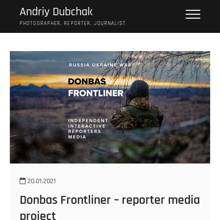
S
Andriy Dubchak
k
PHOTOGRAPHER. REPORTER. JOURNALIST
i
p
t
o
c
o
n
t
e
n
t
20.01.2021
Donbas Frontliner – reporter media
project