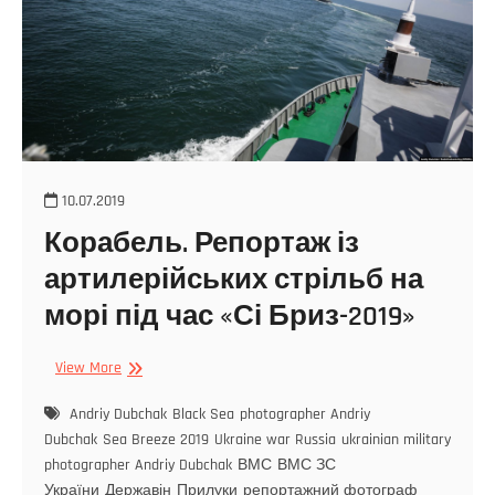
10.07.2019
Корабель. Репортаж із
артилерійських стрільб на
морі під час «Сі Бриз-2019»
View More
Andriy Dubchak
Black Sea
photographer Andriy
Dubchak
Sea Breeze 2019
Ukraine war Russia
ukrainian military
photographer Andriy Dubchak
ВМС
ВМС ЗС
України
Державін
Прилуки
репортажний фотограф