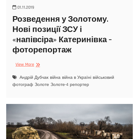
01.11.2019
Розведення у Золотому.
Нові позиції ЗСУ і
«напівсіра» Катеринівка –
фоторепортаж
View More
Андрій Дубчак
війна
війна в Україні
військовий
фотограф
Золоте
Золоте-4
репортер