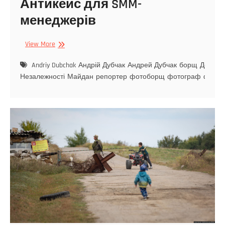
Антикейс для SMM-
менеджерів
View More
Andriy Dubchak
Андрій Дубчак
Андрей Дубчак
борщ
День
Незалежності
Майдан
репортер
фотоборщ
фотограф
фотор